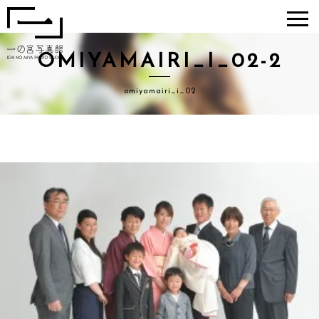
OMIYAMAIRI_I_02-2
一の宮写真
館
omiyamairi_i_02