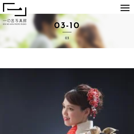
03-10
一の宮写真
館
03