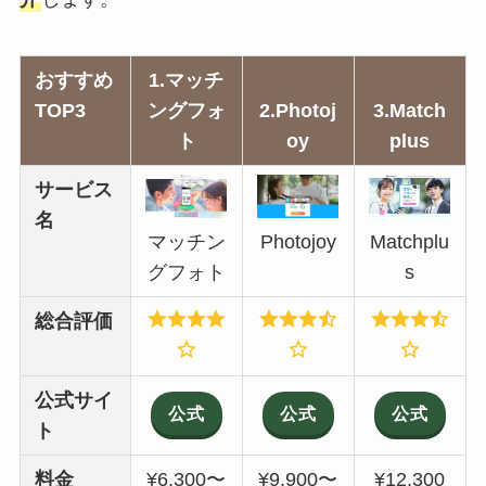
おすすめ
1.
マッチ
TOP3
ングフォ
2.
Photoj
3.Match
ト
oy
plus
サービス
名
マッチン
Photojoy
Matchplu
グフォト
s
総合評価
公式サイ
公式
公式
公式
ト
料金
¥6,300〜
¥9,900〜
¥12,300