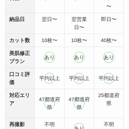
〜
納品日
翌日〜
翌営業
即日〜
日〜
カット数
10枚〜
10枚〜
40枚〜
美肌修正
あり
あり
あり
プラン
口コミ評
平均以上
平均以上
平均以上
価
対応エリ
25都道府
47都道府
47都道府
ア
県
県
県
再撮影
不明
不明
あり