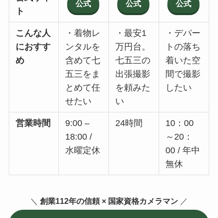
公式
公式
公式
ト
こんな人
・着物レ
・最安1
・デパー
におすす
ンタルを
万円台。
トの落ち
め
含めて七
七五三の
着いた空
五三をま
出張撮影
間で撮影
とめて任
を頼みた
したい
せたい
い
営業時間
9:00 –
24時間
10：00
18:00 /
～20：
水曜定休
00 / 年中
無休
＼
創業112年の信頼 × 国家資格カメラマン
／