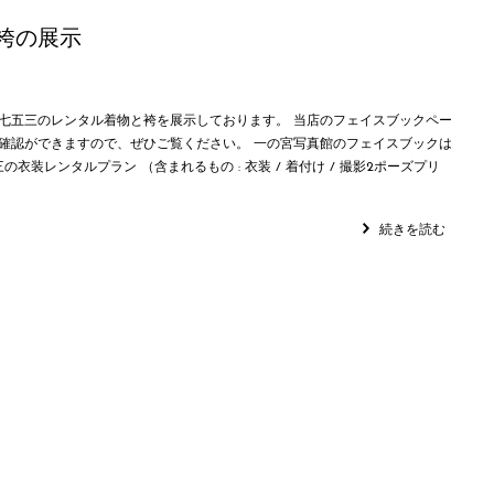
袴の展示
七五三のレンタル着物と袴を展示しております。 当店のフェイスブックペー
確認ができますので、ぜひご覧ください。 一の宮写真館のフェイスブックは
三の衣装レンタルプラン （含まれるもの : 衣装 / 着付け / 撮影2ポーズプリ
続きを読む