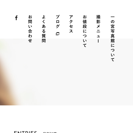
Facebook
お問い
よくあ
ブログ
アクセ
お値段
撮影メ
一の宮
合わせ
る質問
ス
につい
ニュー
写真館
て
につい
て