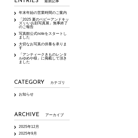
ENTRIES
最新記事
年末年始の営業時間のご案内
「2025 夏のベビーアンドキッ
ズ いいお顔写真展」無事終了
のご報告
写真館公式noteをスタートし
ました
大切なお写真の供養を承りま
す
「アンティークきものレンタ
ルゆめや様」に掲載して頂き
ました
CATEGORY
カテゴリ
お知らせ
ARCHIVE
アーカイブ
2025年12月
2025年9月