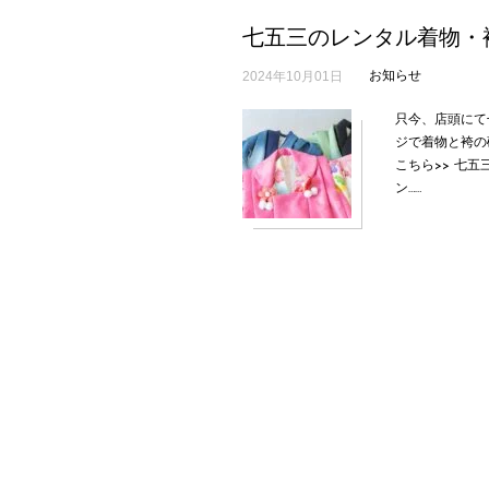
七五三のレンタル着物・
2024年10月01日
お知らせ
只今、店頭にて
ジで着物と袴の
こちら>> 七五
ン……